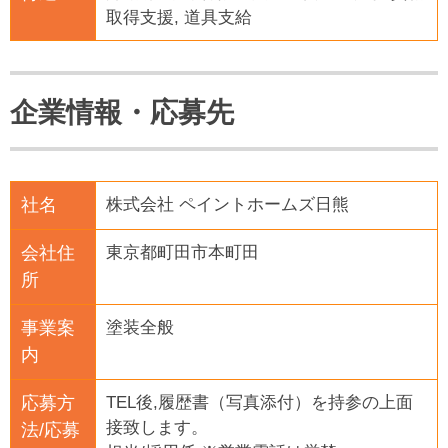
取得支援, 道具支給
企業情報・応募先
社名
株式会社 ペイントホームズ日熊
会社住
東京都町田市本町田
所
事業案
塗装全般
内
応募方
TEL後,履歴書（写真添付）を持参の上面
接致します。
法/応募