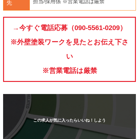
担当/採用係 ※営業電話は厳禁
先
→今すぐ電話応募（090-5561-0209）
※外壁塗装ワークを見たとお伝え下さ
い
※営業電話は厳禁
この求人が気に入ったらいいね！しよう