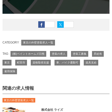
CATEGORY :
東京の外壁塗装求人一覧
TAG :
(株)ペイントホームズ日熊
塗装の求人
塗装工募集
昇給有
東京
町田市
資格取得支援
車、バイク通勤可
道具支給
雇用保険
関連の求人情報
東京の外壁塗装求人一覧
株式会社 ライズ