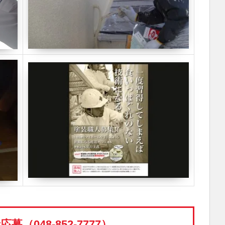
（048-852-7777）