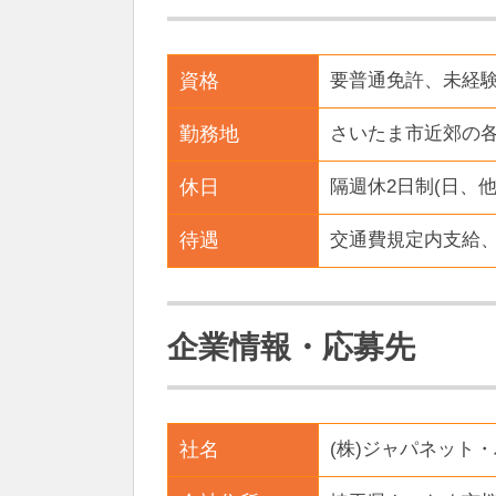
資格
要普通免許、未経験
勤務地
さいたま市近郊の
休日
隔週休2日制(日、
待遇
交通費規定内支給
企業情報・応募先
社名
(株)ジャパネット