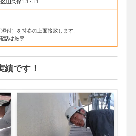
山久保1-17-11
写真添付）を持参の上面接致します。
業電話は厳禁
実績です！