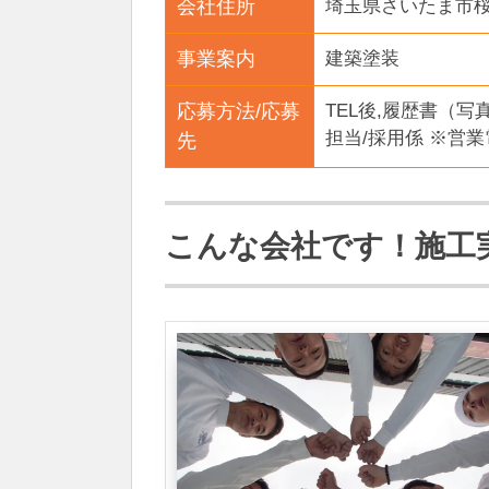
会社住所
埼玉県さいたま市桜区
事業案内
建築塗装
応募方法/応募
TEL後,履歴書（
担当/採用係 ※営
先
こんな会社です！施工