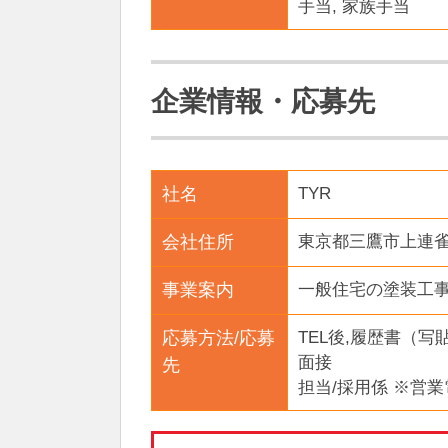
手当, 家族手当
企業情報・応募先
社名
TYR
会社住所
東京都三鷹市上連雀3
事業案内
一般住宅の塗装工
応募方法/応募
TEL後,履歴書（
面接
先
担当/採用係 ※営