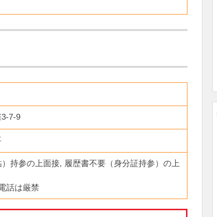
-7-9
事
写貼）持参の上面接, 履歴書不要（身分証持参）の上
業電話は厳禁