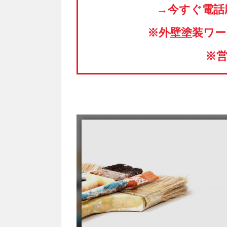
→今すぐ電話応募
※外壁塗装ワー
※