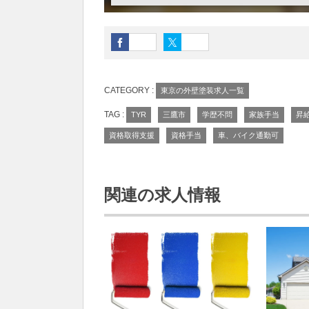
CATEGORY :
東京の外壁塗装求人一覧
TAG :
TYR
三鷹市
学歴不問
家族手当
昇
資格取得支援
資格手当
車、バイク通勤可
関連の求人情報