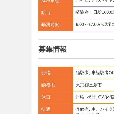
雇用形態
正社員, アルバイト
給与
経験者：日給10000
勤務時間
8:00～17:00※
募集情報
資格
経験者, 未経験者O
勤務地
東京都三鷹市
休日
日曜, 祝日, GW休
待遇
昇給有, 車、バイク