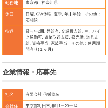
勤務地
東京都 神奈川県
休日
日曜, GW休暇, 夏季, 年末年始 その他：
応相談
待遇
賞与年2回, 昇給有, 交通費支給, 車、バイ
ク通勤可, 資格取得支援, 寮完備, 道具支
給, 資格手当, 家族手当 その他：使用期
間有り(１ヶ月)
企業情報・応募先
社名
有限会社 信栄塗装
会社住
東京都町田市旭町1ー23ー14