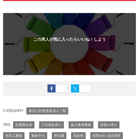
この求人が気に入ったらいいね！しよう
CATEGORY :
東京の外壁塗装求人一覧
TAG :
交通費支給
入社祝金有り
協力業者募集
塗装の求人
塗装工募集
家族手当
寮完備
昇給有
有限会社 信栄塗装