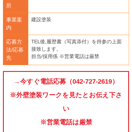
所
事業案
建設塗装
内
応募方
TEL後,履歴書（写真添付）を持参の上面
接致します。
法/応募
担当/採用係 ※営業電話は厳禁
先
→今すぐ電話応募（042-727-2619）
※外壁塗装ワークを見たとお伝え下さ
い
※営業電話は厳禁