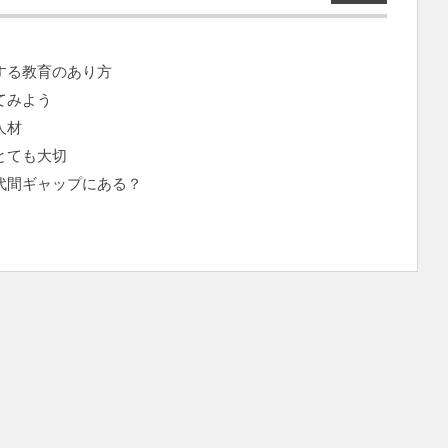
する教育のあり方
てみよう
人材
とても大切
代間ギャップにある？